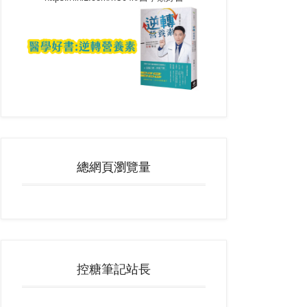
總網頁瀏覽量
控糖筆記站長