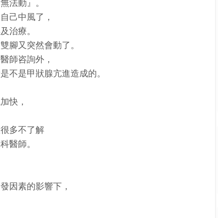
全無法動』。
為自己中風了，
得及治療。
人雙腳又突然會動了。
科醫師咨詢外，
看是不是甲狀腺亢進造成的。
跳加快，
至很多不了解
專科醫師。
誘發因素的影響下，
，