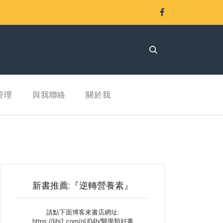
管理
與我聯絡
關於我
新書推薦:『逆轉營養素』
請點下面博客來書店網址:
https://lihi1.com/nU04h/醫學類好書