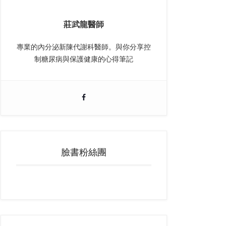
莊武龍醫師
專業的內分泌新陳代謝科醫師。與你分享控
制糖尿病與保護健康的心得筆記
臉書粉絲團