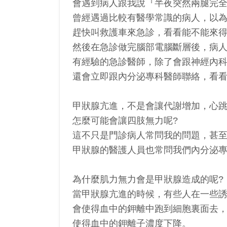
會遇到病人跟我說『半夜突然兩腿完
曾經遇過比較有醫學常識的病人，以
趕快叫救護車來急診，看看能不能來
然後在急診做完腦部電腦斷層後，病
有經驗的急診醫師，除了會跟神經內
還會立即跟內分泌專科醫師聯絡，看
甲狀腺亢進，不是會讓代謝增加，心
怎麼可能會讓四肢無力呢?
這不只是門診病人常問我的問題，甚
甲狀腺的醫護人員也常問我們內分泌
為什麼肌力無力會是甲狀腺造成的呢?
當甲狀腺亢進的時候，有些人在一些
會使得血中的鉀離中跑到細胞裏面去
使得血中的鉀離子濃度下降。