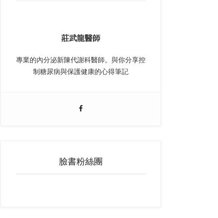
莊武龍醫師
專業的內分泌新陳代謝科醫師。與你分享控
制糖尿病與保護健康的心得筆記
臉書粉絲團