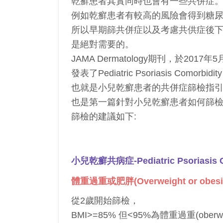
乾癬患者其實同時也會有一些共併症
例如乾癬患者有較高的風險會得到糖
所以早期篩共併症以及考慮共供症後
是絕對需要的。
JAMA Dermatology期刊，於2017年
發表了Pediatric Psoriasis Comorbidity
也就是小兒乾癬患者的共併症篩檢指
也是第一篇針對小兒乾癬患者如何篩
篩檢的建議如下:
小兒乾癬共病症-Pediatric Psoriasis C
體重過重或肥胖(Overweight or obesit
從2歲開始篩檢，
BMI>=85% 但<95%為體重過重(oberwei