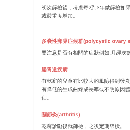
初次篩檢後，考慮每2到3年做篩檢如
或嚴重度增加。
多囊性卵巢症候群(polycystic ovary s
要注意是否有相關的症狀例如:月經次數過少(oli
腸胃道疾病
有乾癬的兒童有比較大的風險得到發炎性腸疾病(inf
有降低的生成曲線成長率或不明原因
估。
關節炎(arthritis)
乾癬診斷後就篩檢，之後定期篩檢。