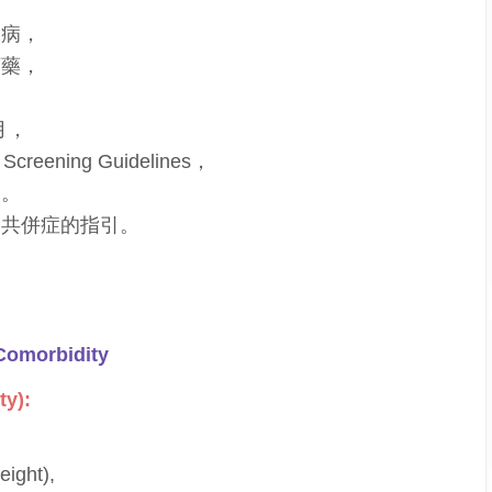
。
尿病，
下藥，
5月，
 Screening Guidelines，
引。
檢共併症的指引。
omorbidity
y):
ght),