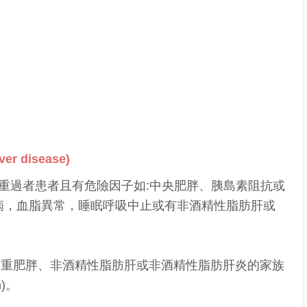
er disease)
是體重過者患者且有危險因子如:中央肥胖、胰島素阻抗或
病，血脂異常，睡眠呼吸中止或有非酒精性脂肪肝或
嚴重肥胖、非酒精性脂肪肝或非酒精性脂肪肝炎的家族
m)。