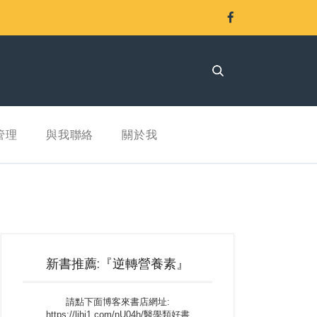
管理
與我聯絡
關於我
新書推薦:『逆轉營養素』
請點下面博客來書店網址:
https://lihi1.com/nU04h/醫學類好書