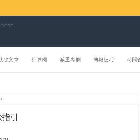
 POST
狀腺文章
計算機
減重專欄
簡報技巧
時間
指引
檢指引