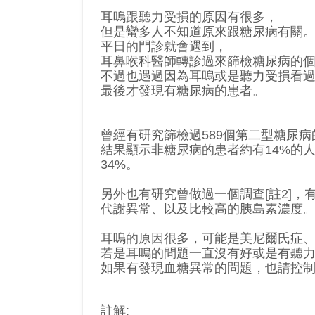
耳嗚跟聽力受損的原因有很多，
但是蠻多人不知道原來跟糖尿病有關
平日的門診就會遇到，
耳鼻喉科醫師轉診過來篩檢糖尿病的
不過也遇過因為耳嗚或是聽力受損看
最後才發現有糖尿病的患者。
曾經有研究篩檢過589個第二型糖尿病的
結果顯示非糖尿病的患者約有14%的
34%。
另外也有研究曾做過一個調查[註2]
代謝異常、以及比較高的胰島素濃度
耳嗚的原因很多，可能是美尼爾氏症
若是耳嗚的問題一直沒有好或是有聽
如果有發現血糖異常的問題，也請控
註解: