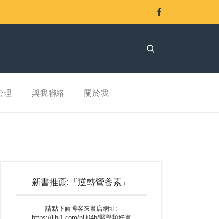
管理
與我聯絡
關於我
新書推薦:『逆轉營養素』
請點下面博客來書店網址:
https://lihi1.com/nU04h/醫學類好書