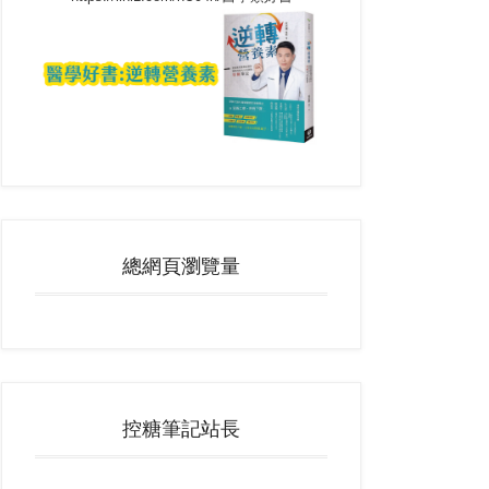
總網頁瀏覽量
控糖筆記站長