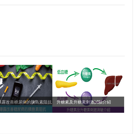
曝露改善糖尿病的胰島素阻抗
升糖素及升糖素刺激試驗介紹