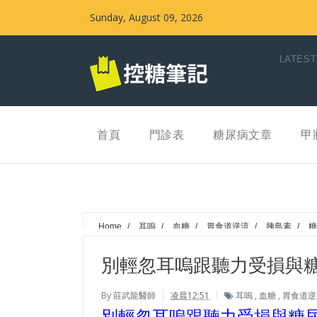
Sunday, August 09, 2026
LATEST
首頁
門診表
糖尿病文章
甲
Home
/
耳嗚
/
血糖
/
胃食道逆流
/
胰島素
/
糖
別輕忽耳嗚跟聽力受損與
By
莊武龍醫師
凌晨12:51
耳嗚
,
血糖
,
胃食道逆
別輕忽耳嗚跟聽力受損與糖