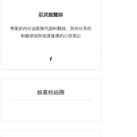
莊武龍醫師
專業的內分泌新陳代謝科醫師。與你分享控
制糖尿病與保護健康的心得筆記
臉書粉絲團