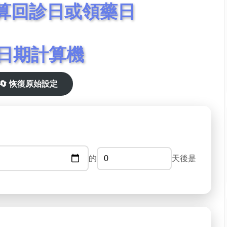
算回診日或領藥日
 日期計算機
🔄 恢復原始設定
的
天後是