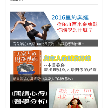
育兒筆記>奧運100公尺賽跑，能讓你學到什麼？
新書讀後心得筆記:《與家人的財務界線》