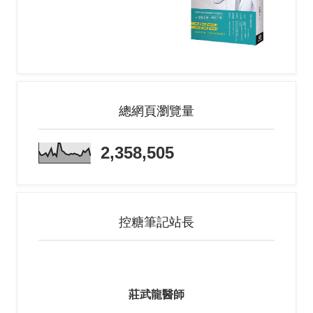
總網頁瀏覽量
2,358,505
控糖筆記站長
莊武龍醫師