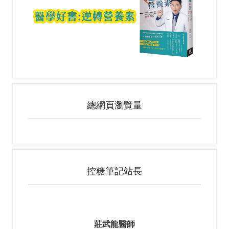
總網頁瀏覽量
控糖筆記站長
莊武龍醫師