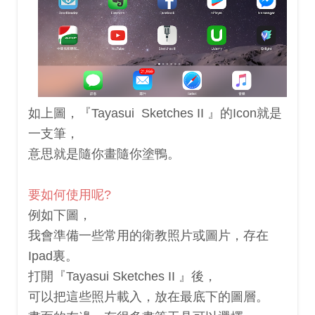
如上圖，『
Tayasui
Sketches II 』的Icon就是
一支筆，
意思就是隨你畫隨你塗鴨。
要如何使用呢?
例如下圖，
我會準備一些常用的衛教照片或圖片，存在
Ipad裏。
打開『
Tayasui
Sketches II 』後，
可以把這些照片載入，放在最底下的圖層。