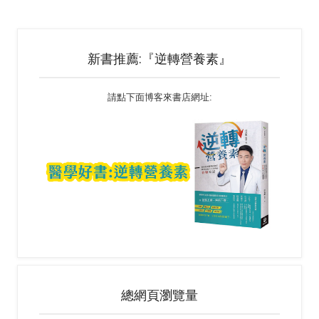
新書推薦:『逆轉營養素』
請點下面博客來書店網址:
https://lihi1.com/nU04h/醫學類好書
總網頁瀏覽量