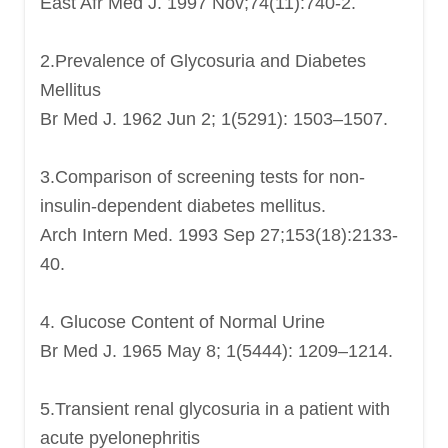
East Afr Med J. 1997 Nov;74(11):740-2.
2.Prevalence of Glycosuria and Diabetes
Mellitus
Br Med J. 1962 Jun 2; 1(5291): 1503–1507.
3.Comparison of screening tests for non-
insulin-dependent diabetes mellitus.
Arch Intern Med. 1993 Sep 27;153(18):2133-
40.
4. Glucose Content of Normal Urine
Br Med J. 1965 May 8; 1(5444): 1209–1214.
5.
Transient renal glycosuria in a patient with
acute pyelonephritis