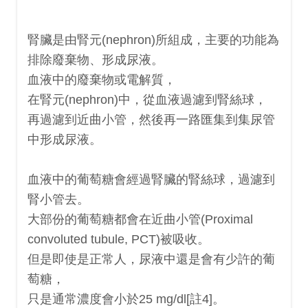
腎臟是由腎元(nephron)所組成，主要的功能為
排除廢棄物、形成尿液。
血液中的廢棄物或電解質，
在腎元(nephron)中，
從血液
過濾到
腎絲球，
再過濾到近曲小管，然後再一路匯集到集尿管
中形成尿液。
血液中的葡萄糖會經過腎臟的腎絲球，過濾到
腎小管去。
大部份的葡萄糖都會在近曲小管(Proximal
convoluted tubule, PCT)被吸收。
但是即使是正常人，尿液中還是會有少許的葡
萄糖，
只是通常濃度會小於25 mg/dl[註4]。