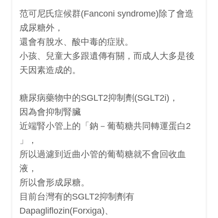
范可尼氏症候群(Fanconi syndrome)除了會造
成
尿糖外，
還會有脫水、酸中毒的症狀。
小孩、兒童大多跟遺傳有關，而成人大多是後
天因素造成的。
糖尿病藥物中的SGLT2抑制劑(SGLT2i)，
因為會
抑制腎臟
近端
腎小管上的
「鈉－葡萄糖共同轉運蛋白2
」
，
所以過濾到近曲小管的葡萄糖就不會回收血
液，
所以會形成尿糖。
目前台灣有的
SGLT2抑制劑有
Dapagliflozin(Forxiga)、