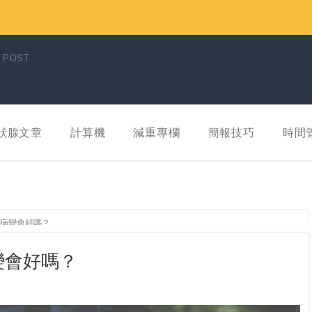
 POST
狀腺文章
計算機
減重專欄
簡報技巧
時間
病變會好嗎？
變會好嗎？