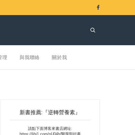
管理
與我聯絡
關於我
新書推薦:『逆轉營養素』
請點下面博客來書店網址:
https://lihi1.com/nU04h/醫學類好書