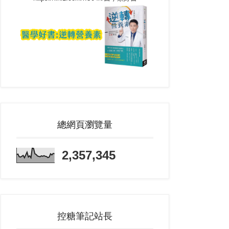
總網頁瀏覽量
2,357,345
控糖筆記站長