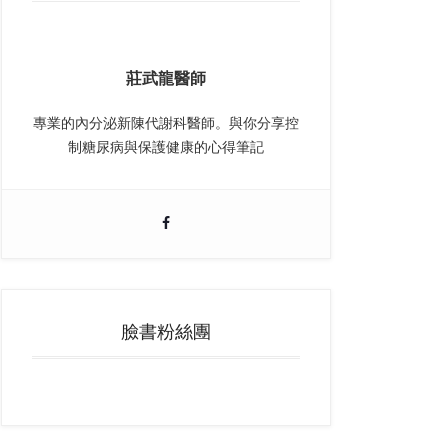
莊武龍醫師
專業的內分泌新陳代謝科醫師。與你分享控
制糖尿病與保護健康的心得筆記
臉書粉絲團