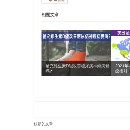
相關文章
補充維生素D能改善糖尿病神經病變
2021
嗎?
療指引
較新的文章