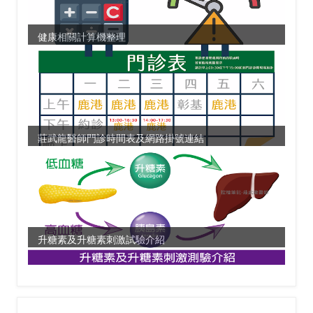
健康相關計算機整理
莊武龍醫師門診時間表及網路掛號連結
升糖素及升糖素刺激試驗介紹