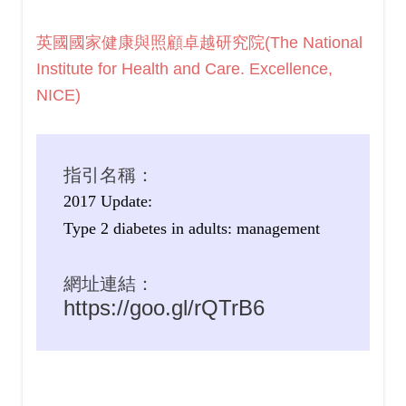
英國國家健康與照顧卓越研究院(The National
Institute for Health and Care. Excellence,
NICE)
指引名稱：
2017 Update:
Type 2 diabetes in adults: management
網址連結：
https://goo.gl/rQTrB6