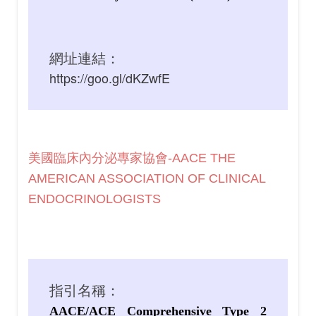
網址連結：
https://goo.gl/dKZwfE
美國臨床內分泌專家協會-AACE THE
AMERICAN ASSOCIATION OF CLINICAL
ENDOCRINOLOGISTS
指引名稱：
AACE/ACE Comprehensive Type 2