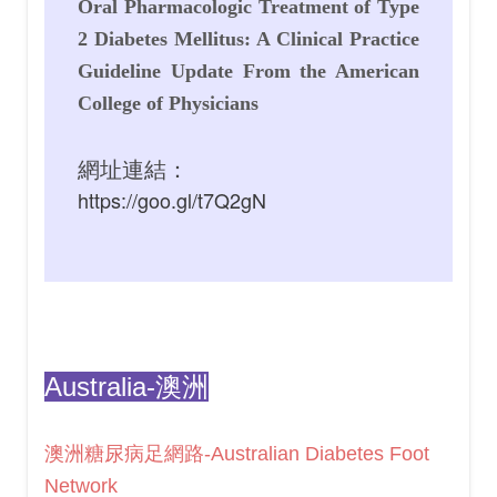
Oral Pharmacologic Treatment of Type
2 Diabetes Mellitus: A Clinical Practice
Guideline Update From the American
College of Physicians
網址連結：
https://goo.gl/t7Q2gN
Australia-澳洲
澳洲糖尿病足網路-Australian Diabetes Foot
Network