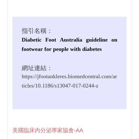
指引名稱：
Diabetic Foot Australia guideline on
footwear for people with diabetes
網址連結：
https://jfootankleres.biomedcentral.com/ar
ticles/10.1186/s13047-017-0244-z
美國臨床內分泌專家協會-AA