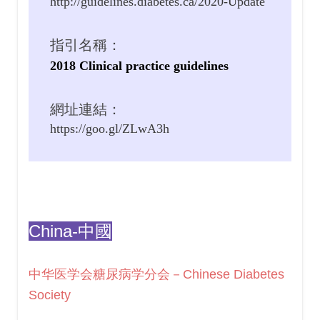
http://guidelines.diabetes.ca/2020-Update
指引名稱：
2018 Clinical practice guidelines
網址連結：
https://goo.gl/ZLwA3h
China-中國
中华医学会糖尿病学分会－Chinese Diabetes
Society