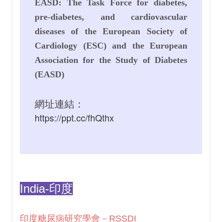
EASD: The Task Force for diabetes,
pre-diabetes, and cardiovascular
diseases of the European Society of
Cardiology (ESC) and the European
Association for the Study of Diabetes
(EASD)
網址連結：
https://ppt.cc/fhQthx
India-印度
印度糖尿病研究學會－RSSDI