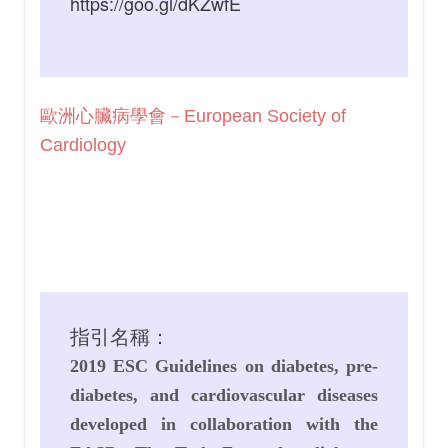
https://goo.gl/dKZwfE
歐洲心臟病學會－European Society of
Cardiology
指引名稱：
2019 ESC Guidelines on diabetes, pre-
diabetes, and cardiovascular diseases
developed in collaboration with the