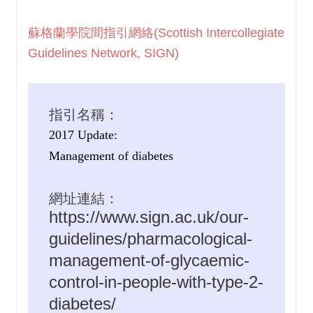
蘇格蘭學院間指引網絡(Scottish Intercollegiate
Guidelines Network, SIGN)
指引名稱：
2017 Update:
Management of diabetes
網址連結：
https://www.sign.ac.uk/our-
guidelines/pharmacological-
management-of-glycaemic-
control-in-people-with-type-2-
diabetes/