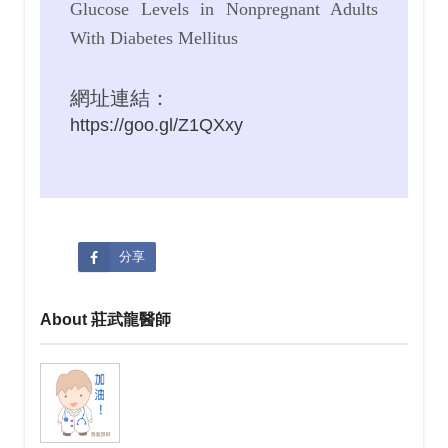
Glucose Levels in Nonpregnant Adults
With Diabetes Mellitus
網址連結：
https://goo.gl/Z1QXxy
分享
About 莊武龍醫師