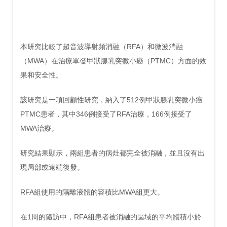
本研究比較了超音波導射頻消融（RFA）和微波消融
（MWA）在治療單發甲狀腺乳突微小癌（PTMC）方面的效
果和安全性。
該研究是一項回顧性研究，納入了512例甲狀腺乳突微小癌
PTMC患者，其中346例接受了RFA治療，166例接受了
MWA治療。
研究結果顯示，兩組患者的病灶都完全被消融，並且沒有出
現局部或遠端復發。
RFA組使用的隔離液體的容積比MWA組更大。
在1周的隨訪中，RFA組患者被消融的區域的平均體積小於