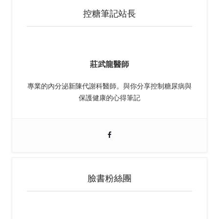
控糖筆記站長
莊武龍醫師
專業的內分泌新陳代謝科醫師。與你分享控制糖尿病與
保護健康的心得筆記
臉書粉絲團