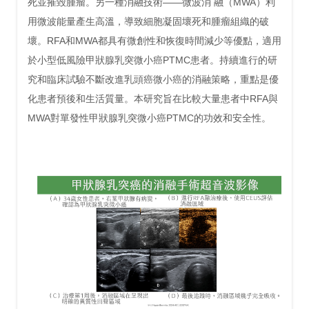
死並摧毀腫瘤。另一種消融技術——微波消 融（MWA）利
用微波能量產生高溫，導致細胞凝固壞死和腫瘤組織的破
壞。RFA和MWA都具有微創性和恢復時間減少等優點，適用
於小型低風險甲狀腺乳突微小癌PTMC患者。持續進行的研
究和臨床試驗不斷改進乳頭癌微小癌的消融策略，重點是優
化患者預後和生活質量。本研究旨在比較大量患者中RFA與
MWA對單發性甲狀腺乳突微小癌PTMC的功效和安全性。