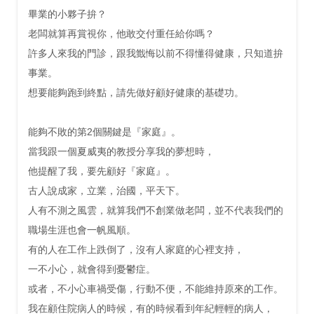
畢業的小夥子拚？
老闆就算再賞視你，他敢交付重任給你嗎？
許多人來我的門診，跟我韱悔以前不得懂得健康，只知道拚
事業。
想要能夠跑到終點，請先做好顧好健康的基礎功。
能夠不敗的第2個關鍵是『家庭』。
當我跟一個夏威夷的教授分享我的夢想時，
他提醒了我，要先顧好『家庭』。
古人說成家，立業，治國，平天下。
人有不測之風雲，就算我們不創業做老闆，並不代表我們的
職場生涯也會一帆風順。
有的人在工作上跌倒了，沒有人家庭的心裡支持，
一不小心，就會得到憂鬱症。
或者，不小心車禍受傷，行動不便，不能維持原來的工作。
我在顧住院病人的時候，有的時候看到年紀輕輕的病人，