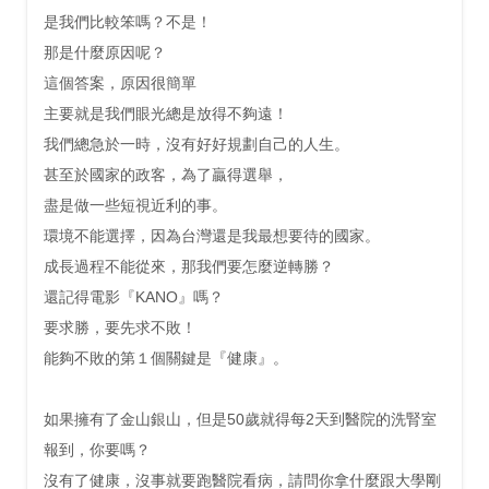
是我們比較笨嗎？不是！
那是什麼原因呢？
這個答案，原因很簡單
主要就是我們眼光總是放得不夠遠！
我們總急於一時，沒有好好規劃自己的人生。
甚至於國家的政客，為了贏得選舉，
盡是做一些短視近利的事。
環境不能選擇，因為台灣還是我最想要待的國家。
成長過程不能從來，那我們要怎麼逆轉勝？
還記得電影『KANO』嗎？
要求勝，要先求不敗！
能夠不敗的第１個關鍵是『健康』。
如果擁有了金山銀山，但是50歲就得每2天到醫院的洗腎室
報到，你要嗎？
沒有了健康，沒事就要跑醫院看病，請問你拿什麼跟大學剛