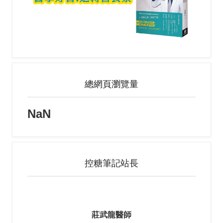
總網頁瀏覽量
NaN
控糖筆記站長
莊武龍醫師