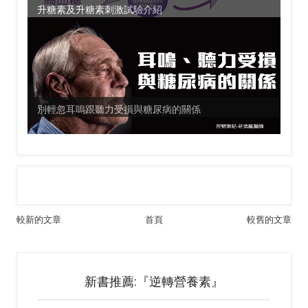
升糖素及升糖素刺激試驗介紹
別輕忽耳嗚跟聽力受損與糖尿病的關係
較新的文章
首頁
較舊的文章
新書推薦:『逆轉營養素』