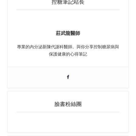
控糖筆記站長
莊武龍醫師
專業的內分泌新陳代謝科醫師。與你分享控制糖尿病與
保護健康的心得筆記
臉書粉絲團