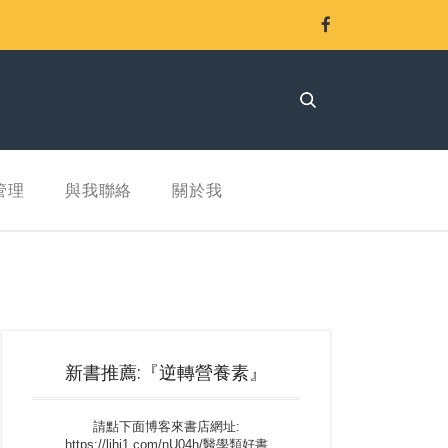
管理
與我聯絡
關於我
新書推薦:『逆轉營養素』
請點下面博客來書店網址:
https://lihi1.com/nU04h/醫學類好書