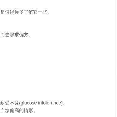
但是值得你多了解它一些。
，
轉而去尋求偏方。
。
lucose intolerance)。
有血糖偏高的情形。