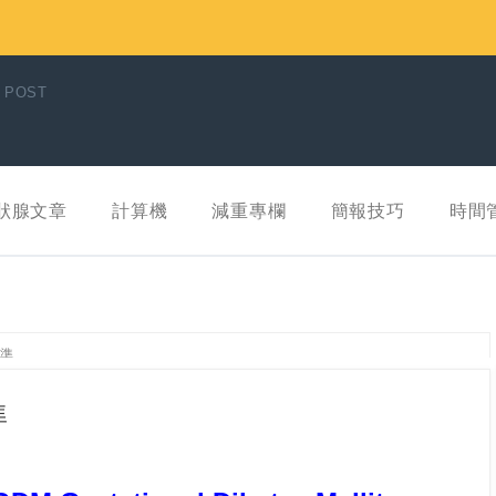
 POST
狀腺文章
計算機
減重專欄
簡報技巧
時間
準
準