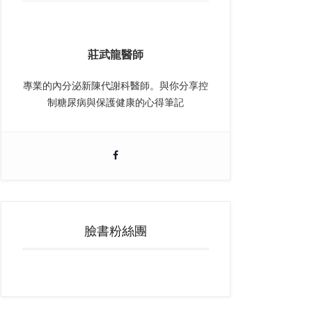
莊武龍醫師
專業的內分泌新陳代謝科醫師。與你分享控
制糖尿病與保護健康的心得筆記
臉書粉絲團