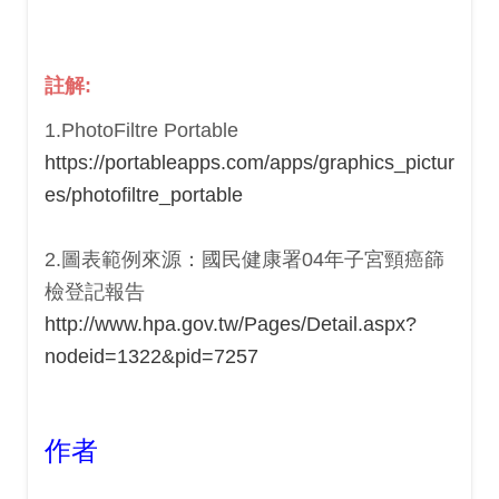
註解:
1.PhotoFiltre Portable
https://portableapps.com/apps/graphics_pictur
es/photofiltre_portable
2.圖表範例來源：國民健康署04年子宮頸癌篩
檢登記報告
http://www.hpa.gov.tw/Pages/Detail.aspx?
nodeid=1322&pid=7257
作者