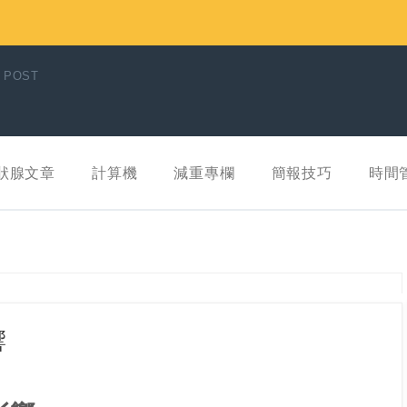
 POST
狀腺文章
計算機
減重專欄
簡報技巧
時間
響