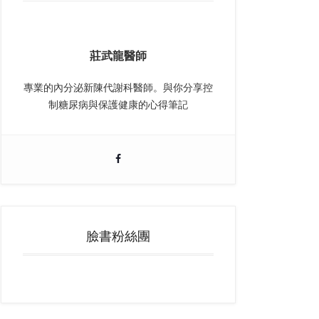
莊武龍醫師
專業的內分泌新陳代謝科醫師。與你分享控
制糖尿病與保護健康的心得筆記
臉書粉絲團