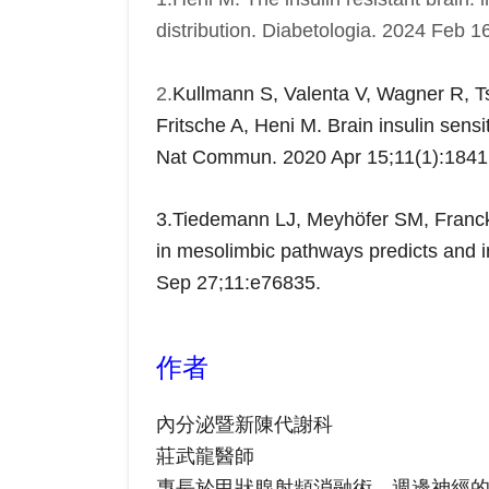
distribution. Diabetologia. 2024 Feb 1
2.
Kullmann S, Valenta V, Wagner R, Ts
Fritsche A, Heni M. Brain insulin sensiti
Nat Commun. 2020 Apr 15;11(1):1841
3.
Tiedemann LJ, Meyhöfer SM, Francke 
in mesolimbic pathways predicts and im
Sep 27;11:e76835.
作者
內分泌暨新陳代謝科
莊武龍醫師
專長於
甲狀腺射頻消融術、
週邊神經