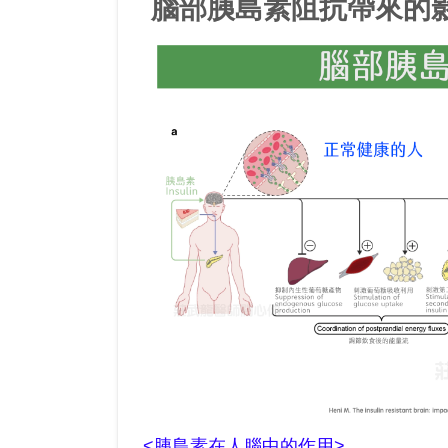
腦部胰島素阻抗帶來的
<胰島素在人腦中的作用>