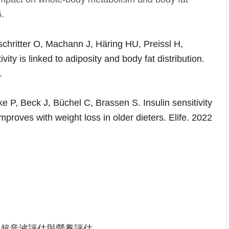
6.
chritter O, Machann J, Häring HU, Preissl H,
vity is linked to adiposity and body fat distribution.
.
P, Beck J, Büchel C, Brassen S. Insulin sensitivity
proves with weight loss in older dieters. Elife. 2022
的超音波評估與營養評估