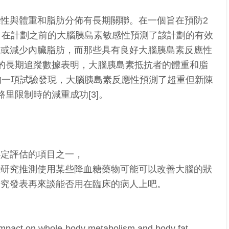
性與體重和脂肪分佈有長期關聯。在一個旨在預防2
，在計劃之前的大腦胰島素敏感性預測了該計劃的有效
重或減少內臟脂肪，而那些具有良好大腦胰島素反應性
的長期追蹤數據表明，大腦胰島素抵抗者的體重和脂
近的一項試驗發現，大腦胰島素反應性預測了超重但新陳
里限制時的減重成功[3]。
必定評估的項目之一，
些研究推測使用某些降血糖藥物可能可以改善
大腦的狀
研究發表再來談能否用在臨床的病人上吧。
: impact on whole-body metabolism and body fat